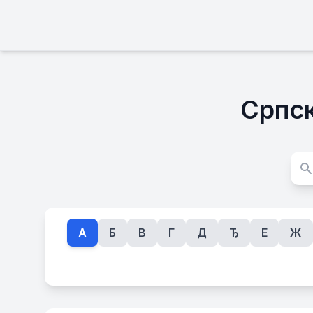
Српск
А
Б
В
Г
Д
Ђ
Е
Ж