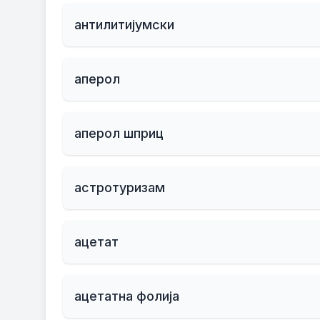
антилитијумски
аперол
аперол шприц
астротуризам
ацетат
ацетатна фолија