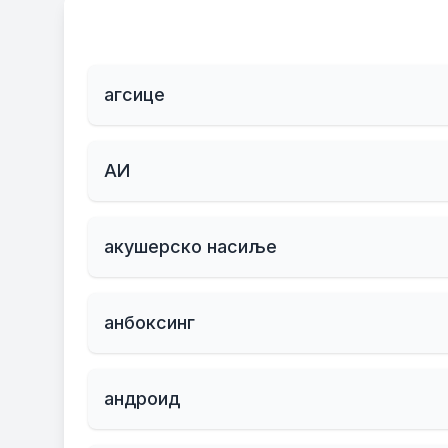
агсице
АИ
акушерско насиље
анбоксинг
андроид