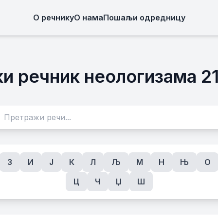
О речнику
О нама
Пошаљи одредницу
и речник неологизама 21
З
И
Ј
К
Л
Љ
М
Н
Њ
О
Ц
Ч
Џ
Ш