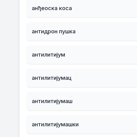
анђеоска коса
антидрон пушка
антилитијум
антилитијумац
антилитијумаш
антилитијумашки