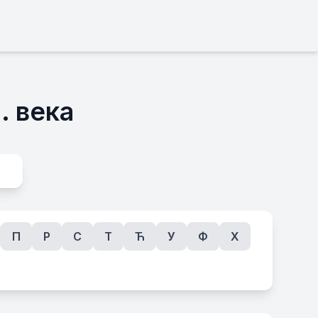
. века
П
Р
С
Т
Ћ
У
Ф
Х